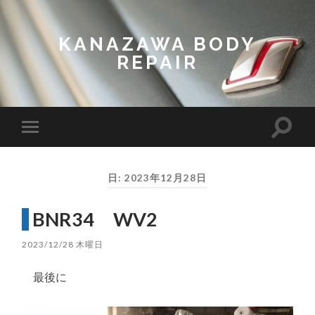
KANAZAWA BODY
REPAIR
Toggl
Toggle
search
mobile
field
menu
日:
2023年12月28日
BNR34 WV2
2023/12/28 木曜日
最後に