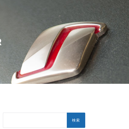
R
検
索: