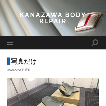
KANAZAWA BODY
REPAIR
Toggl
Toggle
search
mobile
field
menu
写真だけ
2026/3/2 月曜日