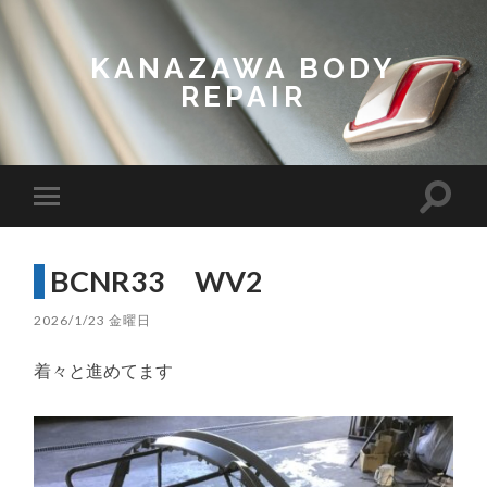
KANAZAWA BODY
REPAIR
Toggl
Toggle
search
mobile
field
menu
BCNR33 WV2
2026/1/23 金曜日
着々と進めてます