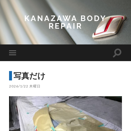
KANAZAWA BODY
REPAIR
Toggl
Toggle
search
mobile
field
menu
写真だけ
2026/1/22 木曜日