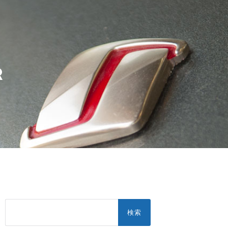
R
検
索: