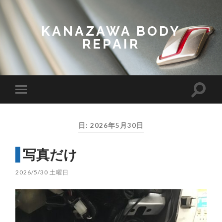
KANAZAWA BODY
REPAIR
Toggl
Toggle
search
mobile
field
menu
日:
2026年5月30日
写真だけ
2026/5/30 土曜日