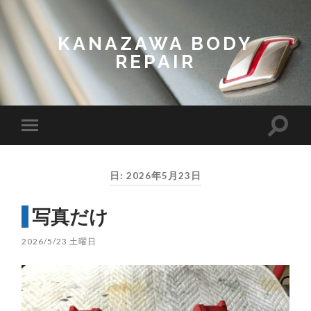
KANAZAWA BODY
REPAIR
Toggl
Toggle
search
mobile
field
menu
日:
2026年5月23日
写真だけ
2026/5/23 土曜日