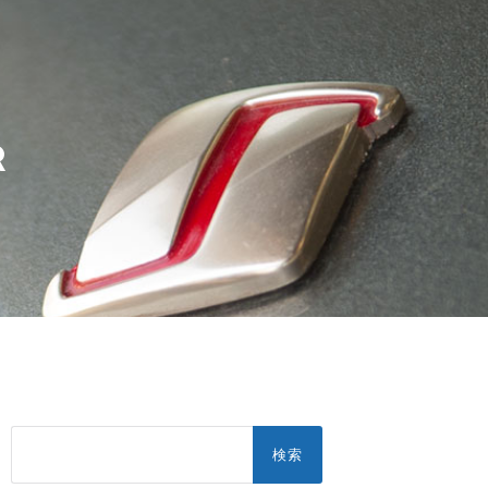
R
検
索: