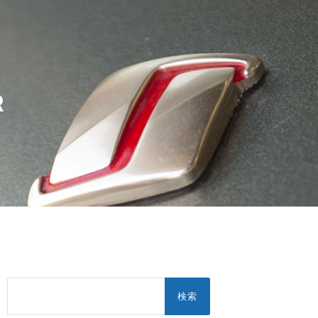
R
検
索: