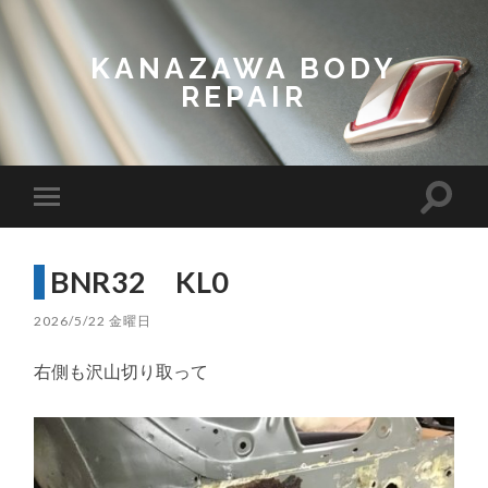
KANAZAWA BODY
REPAIR
Toggl
Toggle
search
mobile
field
menu
BNR32 KL0
2026/5/22 金曜日
右側も沢山切り取って