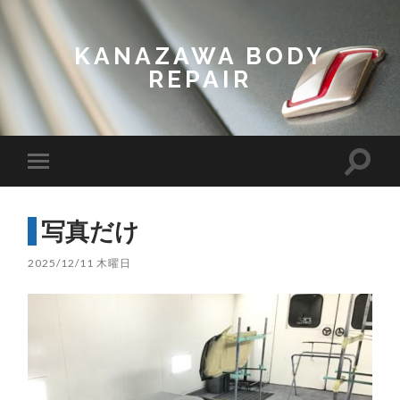
KANAZAWA BODY
REPAIR
Toggl
Toggle
search
mobile
field
menu
写真だけ
2025/12/11 木曜日