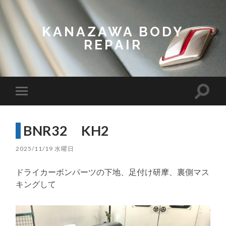
KANAZAWA BODY
REPAIR
Toggl
Toggle
search
mobile
field
menu
BNR32 KH2
2025/11/19 水曜日
ドライカーボンパーツの下地、足付け研摩、裏側マス
キングして