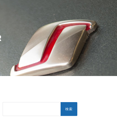
R
検
索: