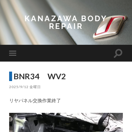
KANAZAWA BODY
REPAIR
Toggl
Toggle
search
mobile
field
menu
BNR34 WV2
2025/9/12 金曜日
リヤパネル交換作業終了