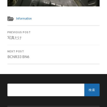
Information
PREVIOUS POST
写真だけ
NEXT POST
BCNR33 BN6
検
索: