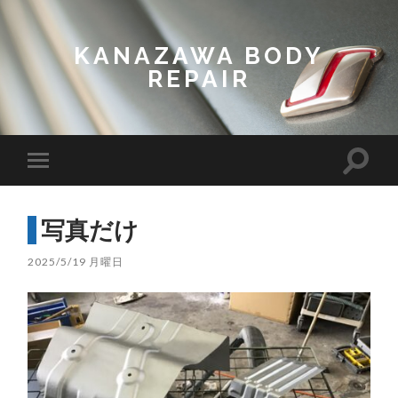
KANAZAWA BODY
REPAIR
Toggl
Toggle
search
mobile
field
menu
写真だけ
2025/5/19 月曜日