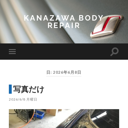
KANAZAWA BODY
REPAIR
Toggl
Toggle
search
mobile
field
menu
日:
2026年6月8日
写真だけ
2026/6/8 月曜日