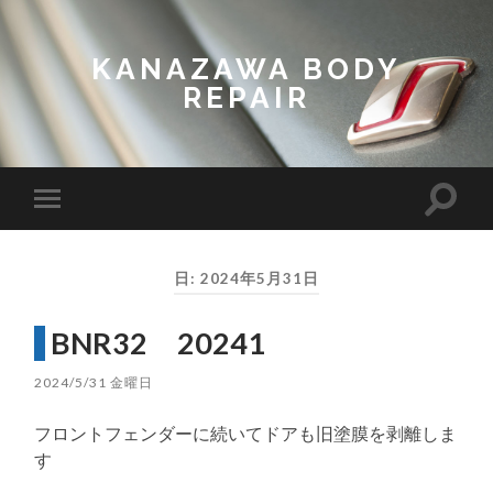
KANAZAWA BODY
REPAIR
Toggl
Toggle
search
mobile
field
menu
日:
2024年5月31日
BNR32 20241
2024/5/31 金曜日
フロントフェンダーに続いてドアも旧塗膜を剥離しま
す